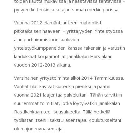
töiden kautta mukavissa ja haastavissa tehtävissä –
pysyen kuitenkin koko ajan saman merkin parissa.
Vuonna 2012 elämäntilanteeni mahdollisti
pitkäaikaisen haaveeni – yrittäjyyden. Yhteistyössä
alan parhaimmistoon kuuluvien
yhteistyökumppaneideni kanssa rakensin ja varustin
laadukkaat korjaamotilat Janakkalan Harvialaan
vuoden 2012-2013 aikana.
Varsinainen yritystoiminta alkoi 2014 Tammikuussa.
Vanhat tilat kävivät kuitenkin pieniksi ja päätin
vuonna 2021 laajentaa palveluitani. Tähän tarvittiin
suuremmat toimitilat, jotka löytyivätkin Janakkalan
Rastikankaan teollisuusalueelta. Tällä hetkellä
työllistän itseni lisäksi 3 asentajaa. Koulutukseltani
olen ajoneuvoasentaja.