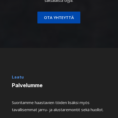
saksalaista öljyä.
OTA YHTEYTTÄ
Laatu
Palvelumme
Suoritamme haastavien töiden lisäksi myös
tavallisemmat jarru- ja alustaremontit sekä huollot.