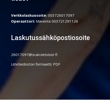
Verkkolaskuosoite:
003726017097
Operaattori:
Maventa 003721291126
Laskutussähköpostiosoite
26017097@scan.netvisor.fi
Liitetiedoston formaatti: PDF